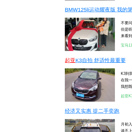
领行
[attac
BMW125li运动耀夜版 我
大成者
[attac
嘉华开
不要问
的脚步
但是听
国际大
来看到
进化的
246
Mov
宝马1
买 颜
验。 
挺适合女孩
庭诉求
起亚
K3自拍 舒适性最重要
[attac
面，
515
K3到
稳定的
在我
方面的
我想
辅助、
现在
对话
起亚K
照片是手
售，第
[attac
多重挚
经济又实惠 提二手奕跑
[attac
新深化
潮的智
月初
风采.
谈不