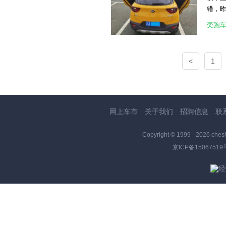
同样
错，
术等
开电加
奕跑
包含品
[attac
元、更
[attac
四代
者带来
<
1
[attac
[attac
网上车市
关于我们
招聘信息
联
Copyright © 1999 -
2026 ches
京ICP备15067519