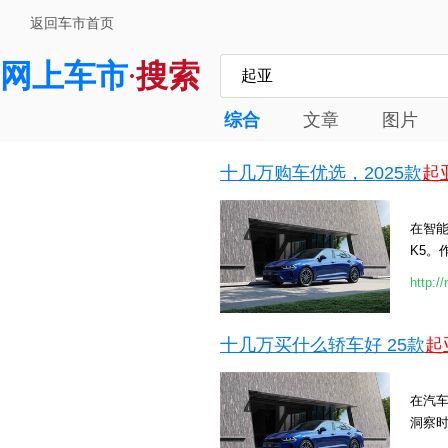
返回车市首页
网上车市
搜索
·
综合
文章
图片
十几万购车优选，2025款
起
在智能
K5。
http:/
十几万买什么轿车好 25款
起
在汽
洞察时