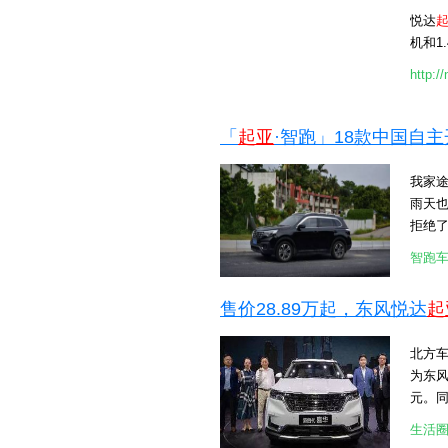
悦达
机和1.
http:/
「
起亚
·智跑」18款中国自
我家途
雨天
拒绝
装了晴
智跑
是容易
了种
售价28.89万起，东风悦达
起
几天装
用。2
北方车
遮挡了
为东
了，可
元。同
进来 
台、C
被说是打广
生活
起亚
[attac