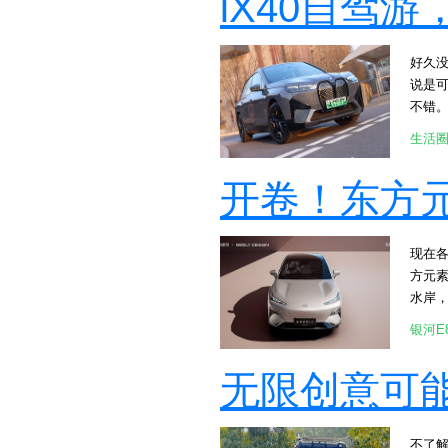
iX40自驾
好久
说是
不错
篇，跟大
生活
时光
说这整
开卷！东方
人行
无框车门
气，垂
现在各
有一
方元
双前大灯
水岸，
水滴
车身
成了
银河E
元素的吉利
游、露
观豪华
无限创意可能
叶鞣
这座椅
何多
不了