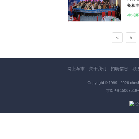
空间规划
餐和
是，旅
彩纷
以放
生活
欢乐
房车世
每卖
的惊喜。
怀和
活，旅美
<
5
续秉持
[attac
[attac
[attac
网上车市
关于我们
招聘信息
联
Copyright © 1999 -
2026 ches
京ICP备15067519