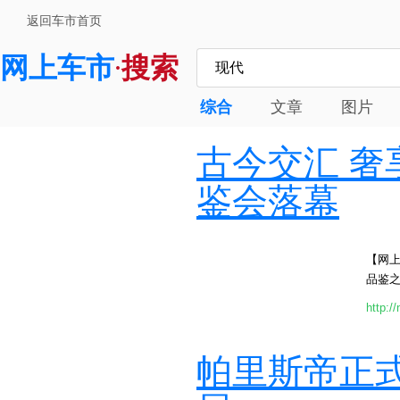
返回车市首页
网上车市
搜索
·
综合
文章
图片
古今交汇 奢
鉴会落幕
【网
品鉴之
http:/
帕里斯帝正