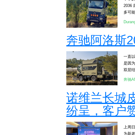
[at
203
[att
多可能，
合 二
阿洛斯
Dura
野，这贴
气野
水晶
配置，又
奔驰阿洛斯2
真的太
斯20
Type
越野行
意，
器实现
间感。
一直
一寸土地
[att
是因为
人，
车内
双层结构
都彰显
[at
设计上
里。车
奔驰A
山路一
拉花
即便
[att
感。 [
[att
诺维兰长城
足日常
奔驰O
越野房车只
虑。 [
壁、
纷呈，客户
谢它
[att
阿洛斯
叠餐
上周日
存。
为新