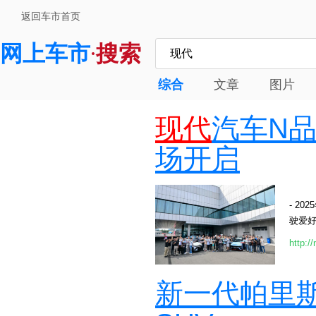
返回车市首页
网上车市
搜索
·
综合
文章
图片
现代
汽车N
场开启
- 20
驶爱好者
http:/
新一代帕里