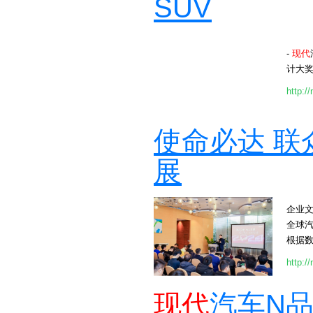
SUV
-
现代
计大奖
http:/
使命必达 联
展
企业
全球汽
根据数据
http:/
现代
汽车N