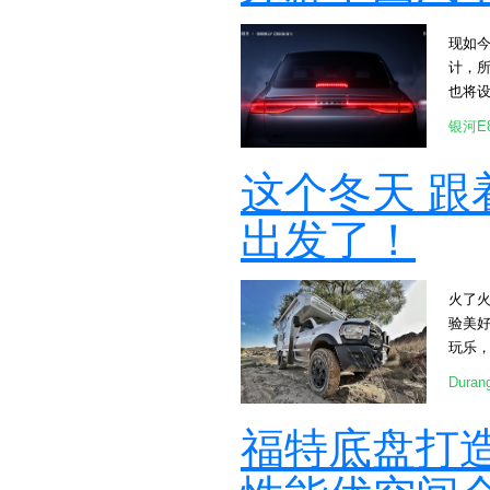
车在
用车和
面板多
的产
现如
32 
比亚
计，
[at
合动力
也将
保障与
年，也
吉利银
生。 [at
银河E
升全
英寸
竞争
[attac
这个冬天 跟
资建
[attac
出发了！
火了
验美好
玩乐，
[att
Dura
备好手
车风暖
福特底盘打造
车专
[att