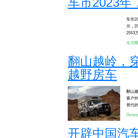
车市2023
车市2
示，2
255
牌着
生活
度。也
义乘
翻山越岭，穿
量排
众、上
越野房车
业的确
汽本田
2.8
翻山越
[at
索户外
歌、
替代的交通
时，
人享受
汽车
Dura
箱，
增量
技术，
不断萎
开辟中国汽
[att
细分