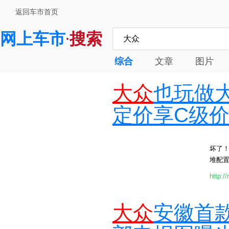
返回车市首页
网上车市
搜索
·
综合
文章
图片
大众
也玩做大
定价享C级
坏了！
堆配置
http:/
大众
安徽首