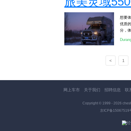
旅美灵域55
便利。 
美国进
力，峰
想要
四驱
优质的
[atta
分，体
左右的
[at
艇级
Dura
车底盘
和卫
卡底
[att
6.4
华智
<
1
[att
车辆的
美灵域
爱上了旅美
头大
境不
以及配
网上车市
关于我们
招聘信息
联
房车内部
[at
Copyright © 1999 -
2026 ches
的房
京ICP备15067519
目标，
选。 [at