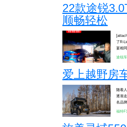
输出顺
22款途锐3
顺畅轻松
[attac
了R-
宴相
得知
途锐
选择到艾
涡轮直
爱上越野房车
530
[atta
命前提
随着
效果
逐渐
明显。 [a
名品牌
叹不已。
福特F
旅美奇
越野