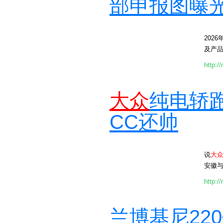
部申报图曝
2026
及产品
http:/
大众
纯电轿跑
CC还帅
说
大
安徽与
http:/
兰博基尼22