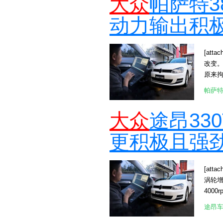
大众
帕萨特3
动力输出积
[att
改变
原来拘
相比低
帕萨
减，
[attac
大众
途昂33
大功率为
台7速湿
更积极且强
全、
如下： 
动力输出
[attac
涡轮增
4000r
提，
途昂
[att