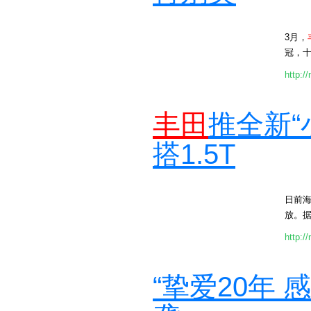
3月，
冠，十
http:/
丰田
推全新“
搭1.5T
日前
放。据
http:/
“挚爱20年 