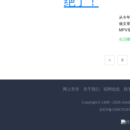
绝了！
的美味
动在
身感
从今年
水平
做文
[attac
MPV
[attac
相当不
[attac
生活
这次官
餐，
屏幕采
<
8
放电影
厅”，
也是这
撑，还
验。这
网上车市
关于我们
招聘信息
联
喜的乘
加码
Copyright © 1999 -
2026 ches
驶本
京ICP备15067519
好的口
臂后五
降低风