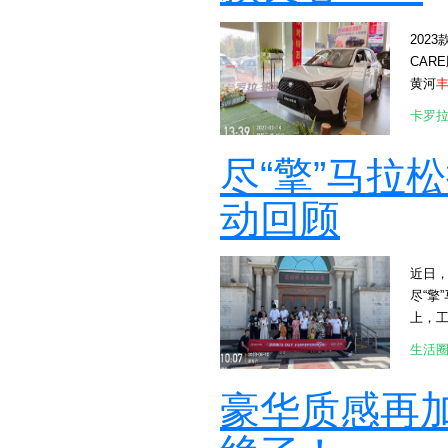
202
CAR
黄河
规整
卡罗
满，
块。
尽“擎”马拉
SUV
[attac
动回顾
内饰偏
寸的液
[att
近日
Con
尽“擎
合成皮质
上，
位路线
兰集
吸气发
生活
庄。
配CV
者前
说， 
豪华质感再
提供
信这
作工