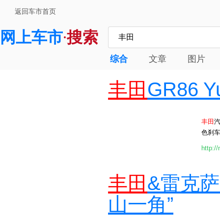
返回车市首页
网上车市
搜索
·
综合
文章
图片
丰田
GR86 Y
丰田
汽
色刹车
http:/
丰田
&雷克萨
山一角”