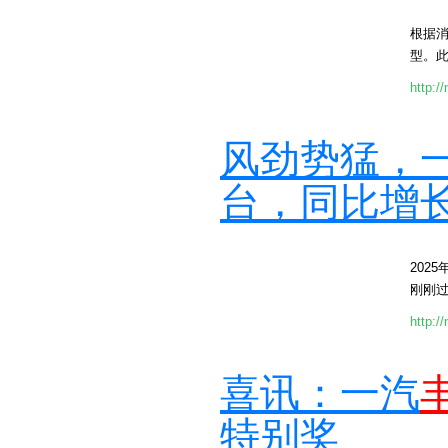
根据
型。
http:/
风劲势猛，
台，同比增长
202
刚刚过
http:/
喜讯：一汽
特别奖