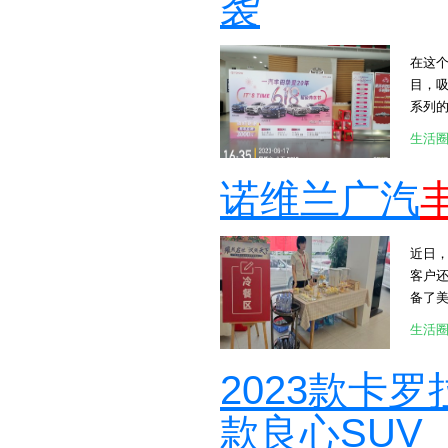
袭
在这
目，
系列
用品，
生活
少消费
了“劲
诺维兰广汽
的参
大奖
者还
近日，
供更
客户
时也
备了
为消费者创
意满
[attac
生活
工作
[attac
一些
2023款卡
来更多的惊
[attac
款良心SUV
[attac