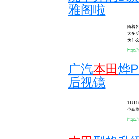
雅阁啦
随着
太多
为什么
http:/
广汽
本田
烨
后视镜
11月
位豪华
http:/