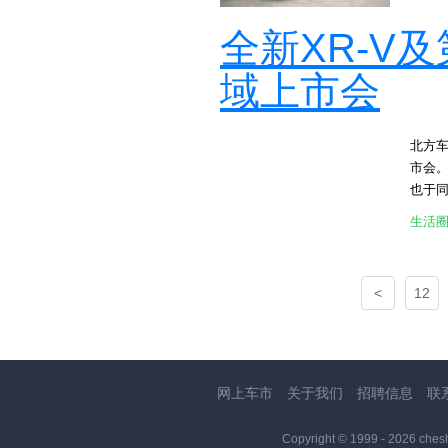
配犀
谙此道
塞卡钳
量感与
全新XR-V
的先行
原厂18寸
镜及
为代
[attac
新一代
域上市会
实现
[attac
演绎高
预警
展现精
[attac
级，车
北方车
摄像
部空间
市会。
安全。
级，储
也于同
驾就
保障原
于把电能
有更为
生活
义，由
Hon
[at
的情感价
车体验
了5年
[attac
主驱，
调去
<
12
[attac
主动
e:H
新的银
换挡
响搭载
网上车市
关于我们
招聘信息
联
运动型
特气
Copyright © 1999 -
2026 ches