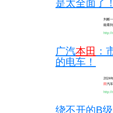
是太全面了
判断
能看
http:/
广汽
本田
：
的电车！
202
田
汽车
http:/
绕不开的B级