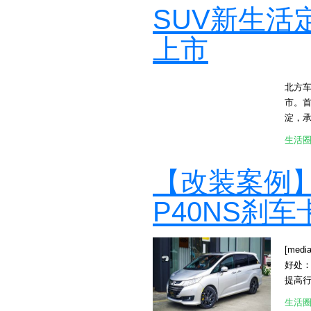
作为两
SUV新生活定
[at
隆起
上市
果。
一台斯巴
样有着
北方车
气格
市。首
车身颜
淀，承
斯巴
伴用户
使用
生活
VTE
功能彩
斜流涡
增添了
【改装案例
e:H
维打击
四代i
注定
P40NS刹
供更接
常适
全球首
和面
知、L
驭，并且
[medi
交互层
149
好处：
娱乐等
感受
提高
能。 
多连
升级改装
面的安
生活
是年
[atta