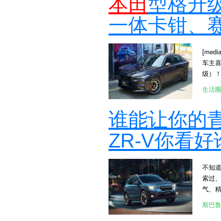
本田
型格升级
一体卡钳、
[medi
车主
级）
4机电一体
生活
【清单
355
谁能让你的
纹分体
[attac
ZR-V你看好
[attac
[att
广泛
不知
思域来
索过
型格
气、
欢迎
陪伴你
斯巴鲁
[at